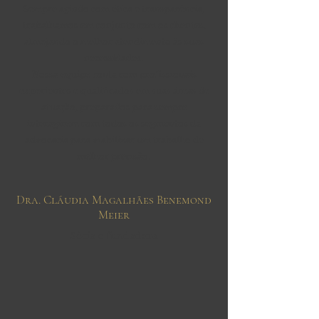
Sempre agindo com ética e transparência,
trabalhamos em conjunto com os clientes,
almejando o melhor atendimento às suas
necessidades.
Nossa equipe conta com profissionais
experientes e qualificados em suas áreas de
atuação, preparados para sempre
interagirem com todos os segmentos da
advocacia para viabilizar um trabalho de
melhor precisão.
Dra. Cláudia Magalhães Benemond
Meier
Sócia e fundadora