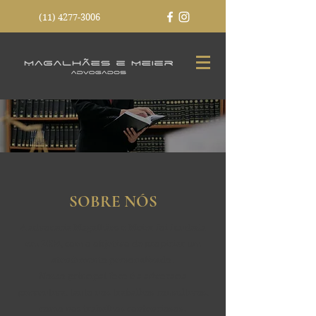
(11) 4277-3006
SOBRE NÓS
A advocacia Magalhães e Meier foi fundada
em 2004, com o objetivo de propiciar um
atendimento personalizado.
Nosso principal foco é a advocacia
preventiva, tanto nos trabalhos consultivos,
como nos trabalhos contenciosos.